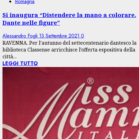
Romagna
Si inaugura “Distendere la mano a colorare.
Dante nelle figure”
Alessandro Fogli
13 Settembre 2021
0
RAVENNA. Per l’autunno del settecentenario dantesco la
biblioteca Classense arricchisce l’offerta espositiva della
città...
LEGGI TUTTO