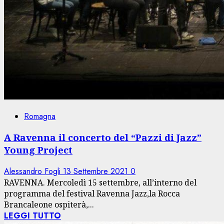
Romagna
A Ravenna il concerto del “Pazzi di Jazz”
Young Project
Alessandro Fogli
13 Settembre 2021
0
RAVENNA. Mercoledì 15 settembre, all’interno del
programma del festival Ravenna Jazz,la Rocca
Brancaleone ospiterà,...
LEGGI TUTTO