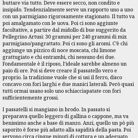
buttare via tutto. Deve essere secco, non condito e
insipido. Tendenzialmente serve un rapporto uno a uno
con un parmigiano rigorosamente stagionato. Il tutto va
poi amalgamato con le uova. Poi ci sono aggiunte
facoltative, a partire dal midollo di bue suggerito da
Pellegrino Artusi: 30 grammi per 240 grammi di mix
parmigiano/pangrattato. Poi ci sono gli aromi. C’è chi
aggiunge un pizzico di noce moscata, chi limone
grattugiato e chi entrambi, chi nessuno dei due.
Fondamentale è il riposo, l’ideale sarebbe almeno un
paio di ore. Poi si deve creare il passatello vero e
proprio. la tradizione vuole che si usi il ferro, disco
concavo con fori larghi e due manici laterali. Però quasi
tutti ormai usano solo uno schiacciapatate con fori
sufficientemente grossi.
I passatelli si mangiano in brodo. In passato si
preparava quello leggero di gallina o cappone, ma va
benissimo anche a base di manzo. Anzi, quello un pò più
saporito è forse più adatto alla sapidità della pasta. Poi
servono circa cinque minuti di cottura e un adeguato