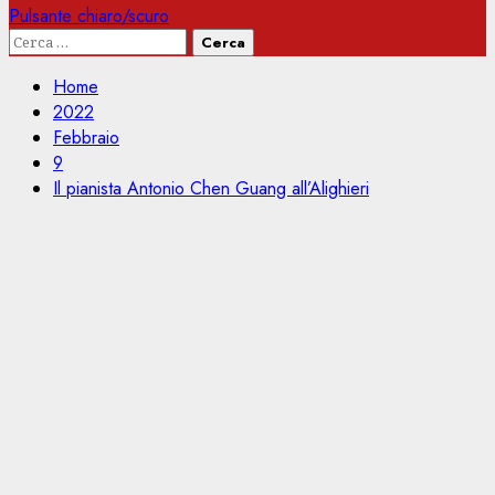
Pulsante chiaro/scuro
Ricerca
per:
Home
2022
Febbraio
9
Il pianista Antonio Chen Guang all’Alighieri