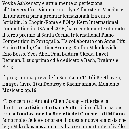
Vovka Ashkenazy e attualmente si perfeziona
all’Università di Vienna con Lilya Zilberstein. Vincitore
di numerosi primi premi internazionali tra cui lo
Scriabin, lo Chopin-Roma e l’Olga Kern International
Competition in USA nel 2016, ha recentemente ottenuto
il terzo premio al Santa Cecilia International Piano
Competition in Portogallo. Ha collaborato con Anna Tifu,
Enrico Dindo, Christian Arming, Stefan Milenkovich,
Ezio Bosso, Yves Abel, Paul Badura-Skoda, Pavel
Berman. Il suo primo cd è dedicato a Bach, Brahms e
Berg.
Il programma prevede la Sonata op.110 di Beethoven,
Images (livre 1) di Debussy e Rachmaninov, Moments
Musicaux op.16.
“Il concerto di Antonio Chen Guang – riferisce la
direttrice artistica
Barbara Valli
– è in collaborazione
con la
Fondazione La Società dei Concerti di Milano
.
Sono molto felice e onorata di questa nuova amicizia che
lega Mikrokosmos a una realtà così importante a livello