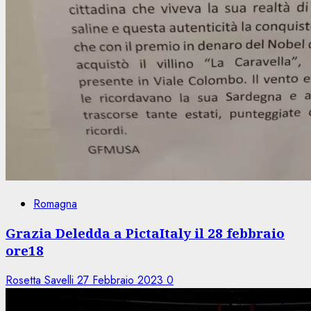
Romagna
Grazia Deledda a PictaItaly il 28 febbraio
ore18
Rosetta Savelli
27 Febbraio 2023
0