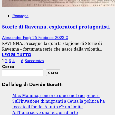
Romagna
Storie di Ravenna, esploratori protagonisti
Alessandro Fogli
25 Febbraio 2023
0
RAVENNA. Prosegue la quarta stagione di Storie di
Ravenna – fortunata serie che nasce dalla volontà...
LEGGI TUTTO
Paginazione
1
2
3
4
…
6
Successivo
Cerca
degli
Cerca
articoli
Dal blog di Davide Buratti
Miss Mamma, concorso unico nel suo genere
Sull’invasione di migranti a Ceuta la politica ha
toccato il fondo. A tutto c’è un limite
All’Italia serve una terapia d’urto