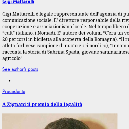
Gigi Mattarelli
Gigi Mattarelli è legale rappresentante dell’agenzia di pu
comunicazione sociale. E’ direttore responsabile della rivi
cooperazione e associazionismo locale. Nel tempo libero dà
“cult” italiano, i Nomadi. E’ autore dei volumi “C’era un 
20 percorsi in biciletta alla scoperta della Romagna). “Il
atleta forlivese campione di nuoto e sci nordico), “Innamo
racconta la storia di Sabrina Spada, giovane sammarinese 
agricolo”.
See author's posts
Navigazione
Articolo
Precedente
precedente:
articolo
A Zignani il premio della legalità