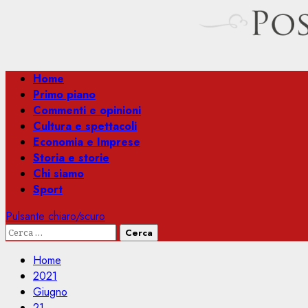
Menu
Home
principale
Primo piano
Commenti e opinioni
Cultura e spettacoli
Economia e Imprese
Storia e storie
Chi siamo
Sport
Pulsante chiaro/scuro
Ricerca
per:
Home
2021
Giugno
21