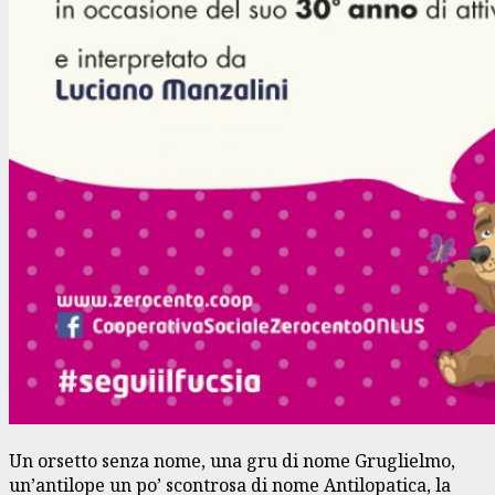
Un orsetto senza nome, una gru di nome Gruglielmo,
un’antilope un po’ scontrosa di nome Antilopatica, la