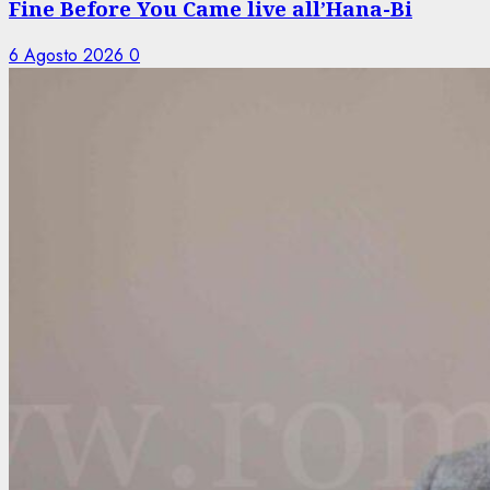
Fine Before You Came live all’Hana-Bi
6 Agosto 2026
0