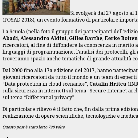
Si svolgerà dal 27 agosto al 
(FOSAD 2018), un evento formativo di particolare importan
La Scuola (nella foto il gruppo dei partecipanti dell’ediz
Abadi
,
Alessandro Aldini
,
Gilles Barthe
,
Eerke Boiten
ricercatori, al fine di diffondere la conoscenza in merito
linguaggi di programmazione, l’analisi dei protocolli, gli 
troveranno spazio anche tematiche di grande attualità come
Dal 2000 fino alla 17a edizione del 2017, hanno partecipa
giovani ricercatori da tutto il mondo e un team di espert
“Data protection in cloud scenarios”,
Catalin Hritcu
(INR
sulla sicurezza in internet) sul tema “Secure Internet arc
sul tema “Differential privacy”
Di particolare rilievo è il fatto che, fin dalla prima edizio
realizzazione di opere scientifiche, tecnologiche e medica
Questo post è stato letto 798 volte