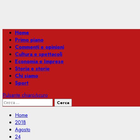
Menu
Home
principale
Primo piano
Commenti e opinioni
Cultura e spettacoli
Economia e Imprese
Storia e storie
Chi siamo
Sport
Pulsante chiaro/scuro
Ricerca
per:
Home
2018
Agosto
24