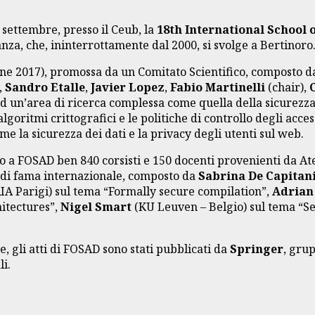
1 settembre, presso il Ceub, la
18th International School 
za, che, ininterrottamente dal 2000, si svolge a Bertinoro
ione 2017), promossa da un Comitato Scientifico, composto d
,
Sandro Etalle
,
Javier Lopez
,
Fabio Martinelli
(chair),
 ad un’area di ricerca complessa come quella della sicurezza
algoritmi crittografici e le politiche di controllo degli acc
 la sicurezza dei dati e la privacy degli utenti sul web.
to a FOSAD ben 840 corsisti e 150 docenti provenienti da At
i di fama internazionale, composto da
Sabrina De Capitani
IA Parigi) sul tema “Formally secure compilation”,
Adrian
hitectures”,
Nigel Smart
(KU Leuven – Belgio) sul tema “S
ne, gli atti di FOSAD sono stati pubblicati da
Springer
, grup
li.