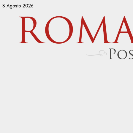
Vai
8 Agosto 2026
al
contenuto