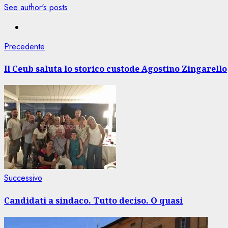
See author's posts
Navigazione
Articolo
Precedente
precedente:
articolo
Il Ceub saluta lo storico custode Agostino Zingarello
Articolo
Successivo
successivo:
Candidati a sindaco. Tutto deciso. O quasi