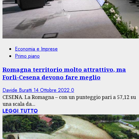
Economia e Imprese
Primo piano
Romagna territorio molto attrattivo, ma
Forlì-Cesena devono fare meglio
Davide Buratti
14 Ottobre 2022
0
CESENA. La Romagna – con un punteggio pari a 57,12 su
una scala da...
LEGGI TUTTO