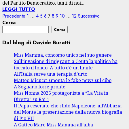
del Partito Democratico, tanti di noi...
LEGGI TUTTO
Paginazione
Precedente
1
…
4
5
6
7
8
9
10
…
12
Successivo
Cerca
degli
Cerca
articoli
Dal blog di Davide Buratti
Miss Mamma, concorso unico nel suo genere
Sull’invasione di migranti a Ceuta la politica ha
toccato il fondo. A tutto c’è un limite
All’Italia serve una terapia d’urto
Matteo Micucci smonta le fake news sul cibo
A Sogliano fosse pronte
Miss Nonna 2026 protagonista a “La Vita in
Diretta” su Rai 1
Il Papa cesenate che sfidò Napoleone: all’Abbazia
del Monte la presentazione della nuova biografia
di Pio VII
A Gatteo Mare Miss Mamma all’alba