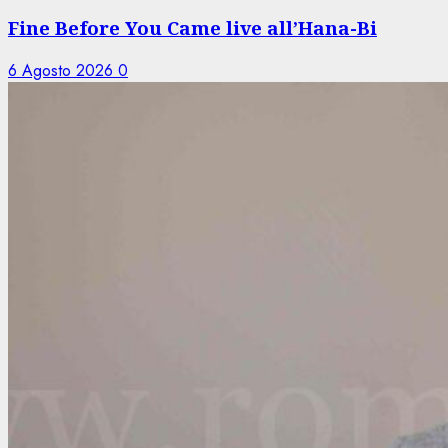
Fine Before You Came live all’Hana-Bi
6 Agosto 2026
0