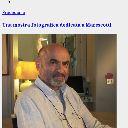
Navigazione
Articolo
Precedente
precedente:
articolo
Una mostra fotografica dedicata a Marescotti