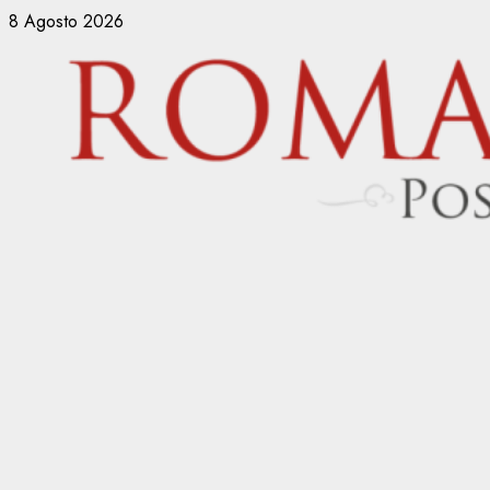
Vai
8 Agosto 2026
al
contenuto