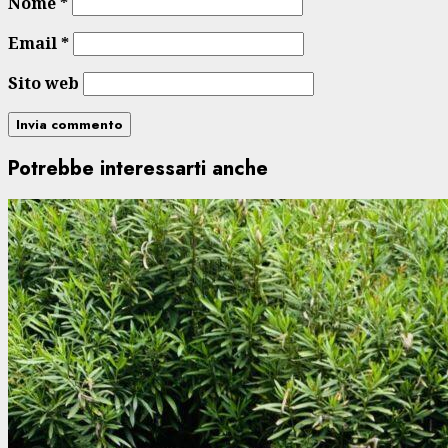
Nome
*
Email
*
Sito web
Potrebbe interessarti anche